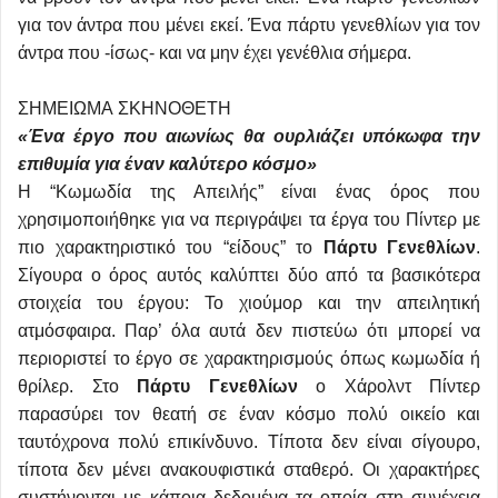
για τον άντρα που μένει εκεί. Ένα πάρτυ γενεθλίων για τον
άντρα που -ίσως- και να μην έχει γενέθλια σήμερα.
ΣΗΜΕΙΩΜΑ ΣΚΗΝΟΘΕΤΗ
«Ένα έργο που αιωνίως θα ουρλιάζει υπόκωφα την
επιθυμία για έναν καλύτερο κόσμο»
Η “Κωμωδία της Απειλής” είναι ένας όρος που
χρησιμοποιήθηκε για να περιγράψει τα έργα του Πίντερ με
πιο χαρακτηριστικό του “είδους” το
Πάρτυ Γενεθλίων
.
Σίγουρα ο όρος αυτός καλύπτει δύο από τα βασικότερα
στοιχεία του έργου: Το χιούμορ και την απειλητική
ατμόσφαιρα. Παρ’ όλα αυτά δεν πιστεύω ότι μπορεί να
περιοριστεί το έργο σε χαρακτηρισμούς όπως κωμωδία ή
θρίλερ. Στο
Πάρτυ Γενεθλίων
ο Χάρολντ Πίντερ
παρασύρει τον θεατή σε έναν κόσμο πολύ οικείο και
ταυτόχρονα πολύ επικίνδυνο. Τίποτα δεν είναι σίγουρο,
τίποτα δεν μένει ανακουφιστικά σταθερό. Οι χαρακτήρες
συστήνονται με κάποια δεδομένα τα οποία στη συνέχεια