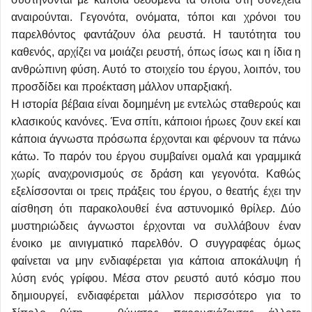
αναιρούνται. Γεγονότα, ονόματα, τόποι και χρόνοι του
παρελθόντος φαντάζουν όλα ρευστά. Η ταυτότητα του
καθενός, αρχίζει να μοιάζει ρευστή, όπως ίσως και η ίδια η
ανθρώπινη φύση. Αυτό το στοιχείο του έργου, λοιπόν, του
προσδίδει και προέκταση μάλλον υπαρξιακή.
Η ιστορία βέβαια είναι δομημένη με εντελώς σταθερούς και
κλασικούς κανόνες. Ένα σπίτι, κάποιοι ήρωες ζουν εκεί και
κάποια άγνωστα πρόσωπα έρχονται και φέρνουν τα πάνω
κάτω. Το παρόν του έργου συμβαίνει ομαλά και γραμμικά
χωρίς αναχρονισμούς σε δράση και γεγονότα. Καθώς
εξελίσσονται οι τρεις πράξεις του έργου, ο θεατής έχει την
αίσθηση ότι παρακολουθεί ένα αστυνομικό θρίλερ. Δύο
μυστηριώδεις άγνωστοι έρχονται να συλλάβουν έναν
ένοικο με αινιγματικό παρελθόν. Ο συγγραφέας όμως
φαίνεται να μην ενδιαφέρεται για κάποια αποκάλυψη ή
λύση ενός γρίφου. Μέσα στον ρευστό αυτό κόσμο που
δημιουργεί, ενδιαφέρεται μάλλον περισσότερο για το