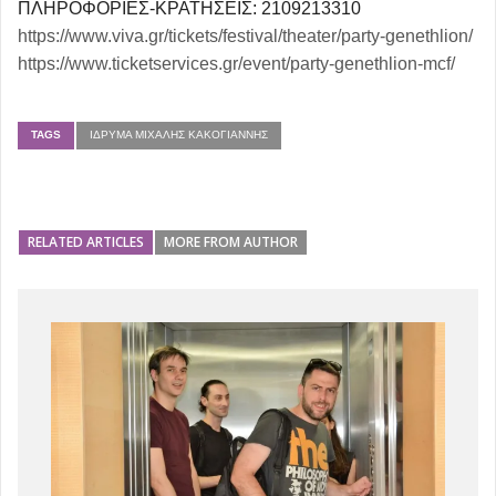
ΠΛΗΡΟΦΟΡΙΕΣ-ΚΡΑΤΗΣΕΙΣ: 2109213310
https://www.viva.gr/tickets/festival/theater/party-genethlion/
https://www.ticketservices.gr/event/party-genethlion-mcf/
TAGS
ΊΔΡΥΜΑ ΜΙΧΆΛΗΣ ΚΑΚΟΓΙΆΝΝΗΣ
RELATED ARTICLES
MORE FROM AUTHOR