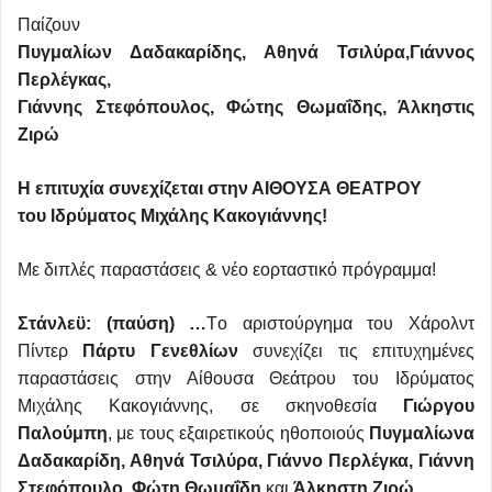
Παίζουν
Πυγμαλίων Δαδακαρίδης, Αθηνά Τσιλύρα,
Γιάννος
Περλέγκας,
Γιάννης Στεφόπουλος, Φώτης Θωμαΐδης, Άλκηστις
Ζιρώ
Η επιτυχία συνεχίζεται στην ΑΙΘΟΥΣΑ ΘΕΑΤΡΟΥ
του Ιδρύματος Μιχάλης Κακογιάννης!
Με διπλές παραστάσεις & νέο εορταστικό πρόγραμμα!
Στάνλεϋ: (παύση) …
Tο αριστούργημα του Χάρολντ
Πίντερ
Πάρτυ Γενεθλίων
συνεχίζει τις επιτυχημένες
παραστάσεις στην Αίθουσα Θεάτρου του Ιδρύματος
Μιχάλης Κακογιάννης, σε σκηνοθεσία
Γιώργου
Παλούμπη
, με τους εξαιρετικούς ηθοποιούς
Πυγμαλίωνα
Δαδακαρίδη, Αθηνά Τσιλύρα, Γιάννο Περλέγκα, Γιάννη
Στεφόπουλο, Φώτη Θωμαΐδη
και
Άλκηστη Ζιρώ.