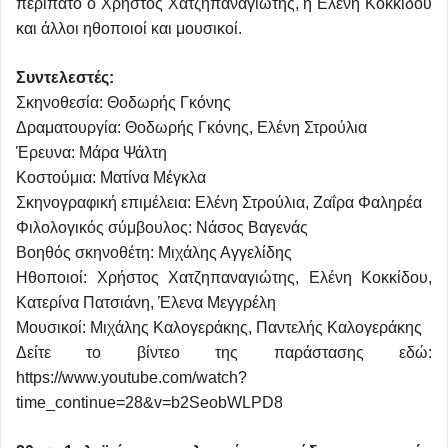
περίπατο ο Χρήστος Χατζηπαναγιώτης, η Ελένη Κοκκίδου
και άλλοι ηθοποιοί και μουσικοί.
Συντελεστές:
Σκηνοθεσία: Θοδωρής Γκόνης
Δραματουργία: Θοδωρής Γκόνης, Ελένη Στρούλια
Έρευνα: Μάρα Ψάλτη
Κοστούμια: Ματίνα Μέγκλα
Σκηνογραφική επιμέλεια: Ελένη Στρούλια, Ζαΐρα Φαληρέα
Φιλολογικός σύμβουλος: Νάσος Βαγενάς
Βοηθός σκηνοθέτη: Μιχάλης Αγγελίδης
Ηθοποιοί: Χρήστος Χατζηπαναγιώτης, Ελένη Κοκκίδου,
Κατερίνα Πατσιάνη, Έλενα Μεγγρέλη
Μουσικοί: Μιχάλης Καλογεράκης, Παντελής Καλογεράκης
Δείτε το βίντεο της παράστασης εδώ:
https://www.youtube.com/watch?
time_continue=28&v=b2SeobWLPD8