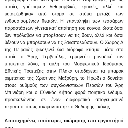
οποίες γράφτηκαν διθυραμβικές κριτικές, αλλά και
μεταφέρθηκαν από στόμα σε στόμα μεταξύ των
ενθουσιασμένων θεατών. Η επανάληψη των τεσσάρων
παραστάσεων γίνεται κατ’ απαίτηση του κοινού, ώστε όσοι
δεν πρόλαβαν να μπορέσουν να τις δουν, αλλά και όσοι
θέλουν να μπορέσουν να τις ξαναπολαύσουν. Ο Χώρος Δ
της Πειραιώς φιλοξενεί ένα διόροφο κτίσμα, μέσα στο
οποίο ο Άρης Σερβετάλης ερμηνεύει μοναδικά τον
μπεκετικό λόγο, η αυλή του Μορφωτικού Ιδρύματος
Εθνικής Τραπέζης στην Πλάκα υποδέχεται τα μπαρόκ
ρεμπέτικα της Χριστίνας Μαξούρη, το Ηρώδειο δονείται
στους ρυθμούς των συγκλονιστικών Περσών του Άρη
Μπινιάρη και ο Εθνικός Κήπος φορά ποιητικό ένδυμα,
προσκαλώντας σε έναν διαφορετικό απογευματινό
περιπατο, όπως τον φαντάστηκε ο Θοδωρής Γκόνης.
Αποτυχημένες απόπειρες αιώρησης στο εργαστήριό
μου