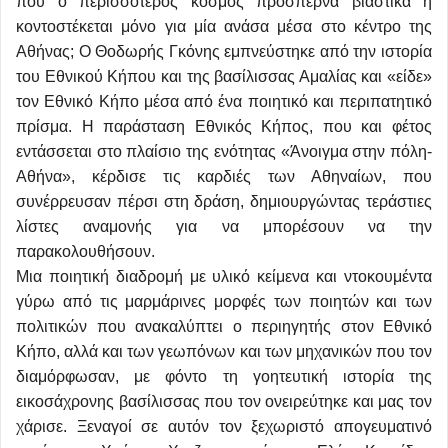
που ο περισσότερος κόσμος προσπερνά βιαστικά ή
κοντοστέκεται μόνο για μία ανάσα μέσα στο κέντρο της
Αθήνας; Ο Θοδωρής Γκόνης εμπνεύστηκε από την ιστορία
του Εθνικού Κήπου και της βασίλισσας Αμαλίας και «είδε»
τον Εθνικό Κήπο μέσα από ένα ποιητικό και περιπατητικό
πρίσμα. Η παράσταση Εθνικός Κήπος, που και φέτος
εντάσσεται στο πλαίσιο της ενότητας «Άνοιγμα στην πόλη-
Αθήνα», κέρδισε τις καρδιές των Αθηναίων, που
συνέρρευσαν πέρσι στη δράση, δημιουργώντας τεράστιες
λίστες αναμονής για να μπορέσουν να την
παρακολουθήσουν.
Μια ποιητική διαδρομή με υλικό κείμενα και ντοκουμέντα
γύρω από τις μαρμάρινες μορφές των ποιητών και των
πολιτικών που ανακαλύπτει ο περιηγητής στον Εθνικό
Κήπο, αλλά και των γεωπόνων και των μηχανικών που τον
διαμόρφωσαν, με φόντο τη γοητευτική ιστορία της
εικοσάχρονης βασίλισσας που τον ονειρεύτηκε και μας τον
χάρισε. Ξεναγοί σε αυτόν τον ξεχωριστό απογευματινό