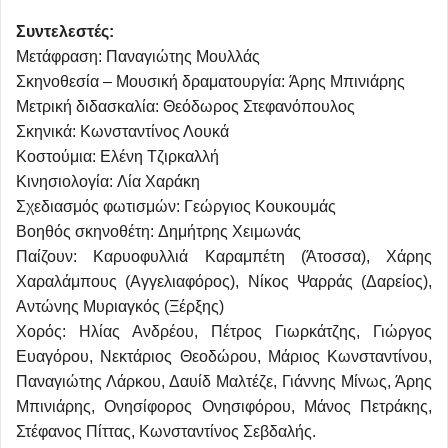
Συντελεστές:
Μετάφραση: Παναγιώτης Μουλλάς
Σκηνοθεσία – Mουσική δραματουργία: Άρης Μπινιάρης
Μετρική διδασκαλία: Θεόδωρος Στεφανόπουλος
Σκηνικά: Κωνσταντίνος Λουκά
Κοστούμια: Ελένη Τζιρκαλλή
Κινησιολογία: Λία Χαράκη
Σχεδιασμός φωτισμών: Γεώργιος Κουκουμάς
Βοηθός σκηνοθέτη: Δημήτρης Χειμωνάς
Παίζουν: Καρυοφυλλιά Καραμπέτη (Άτοσσα), Χάρης
Χαραλάμπους (Αγγελιαφόρος), Νίκος Ψαρράς (Δαρείος),
Αντώνης Μυριαγκός (Ξέρξης)
Χορός: Ηλίας Ανδρέου, Πέτρος Γιωρκάτζης, Γιώργος
Ευαγόρου, Νεκτάριος Θεοδώρου, Μάριος Κωνσταντίνου,
Παναγιώτης Λάρκου, Δαυίδ Μαλτέζε, Γιάννης Μίνως, Άρης
Μπινιάρης, Ονησίφορος Ονησιφόρου, Μάνος Πετράκης,
Στέφανος Πίττας, Κωνσταντίνος Σεβδαλής.