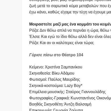
ζωή μετά το σαρωτικό κύμα μεταβολών που έχο
έχω κάνει, καθώς είχαμε την τύχη να έχουμε μ
Μοιραστείτε μαζί μας ένα κομμάτι του κειμέ
Ρόζα: Δεν θέλω απλά να περνάει η ώρα, θέλω ν
Έλσα: Και εγώ το ίδιο θέλω αλλά δεν είναι όλε
Ρόζα: Και αν οι καλύτερες είναι τώρα;
Γύρισε πίσω
στο Θέατρο 104
Κείμενο: Xριστίνα Σαμπανίκου
Σκηνοθεσία: Bίκυ Αδάμου
Φωτισμοί: Παύλος Μαυρίδης
Σκηνικά-κοστούμια: Lazy Boy*
Επιμέλεια μουσικής: Σταύρος Γιαννουλάδης
Φωτογραφίες-Γραφικά: Κωνσταντίνος Οικονό
Βοηθός Σκηνοθέτη: Άντζη Βαλσαμή
Επικοινωνία: Γεωργία Ζούμπα