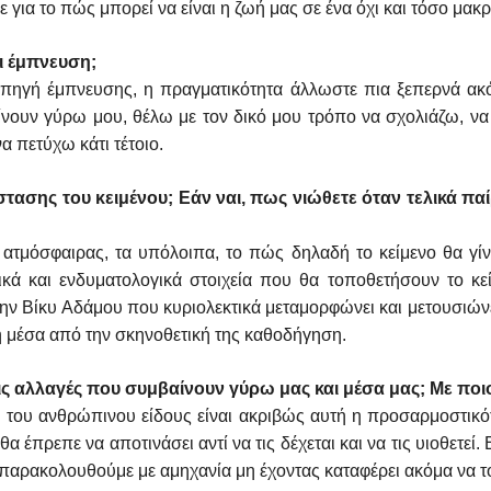
ια το πώς μπορεί να είναι η ζωή μας σε ένα όχι και τόσο μακρ
ι έμπνευση;
 πηγή έμπνευσης, η πραγματικότητα άλλωστε πια ξεπερνά ακό
ουν γύρω μου, θέλω με τον δικό μου τρόπο να σχολιάζω, να 
 πετύχω κάτι τέτοιο.
τασης του κειμένου; Εάν ναι, πως νιώθετε όταν τελικά π
ατμόσφαιρας, τα υπόλοιπα, το πώς δηλαδή το κείμενο θα γίν
ά και ενδυματολογικά στοιχεία που θα τοποθετήσουν το κείμ
την Βίκυ Αδάμου που κυριολεκτικά μεταμορφώνει και μετουσιώνει
η μέσα από την σκηνοθετική της καθοδήγηση.
ς αλλαγές που συμβαίνουν γύρω μας και μέσα μας; Με ποι
 του ανθρώπινου είδους είναι ακριβώς αυτή η προσαρμοστικότ
 έπρεπε να αποτινάσει αντί να τις δέχεται και να τις υιοθετεί. Ε
ις παρακολουθούμε με αμηχανία μη έχοντας καταφέρει ακόμα να 