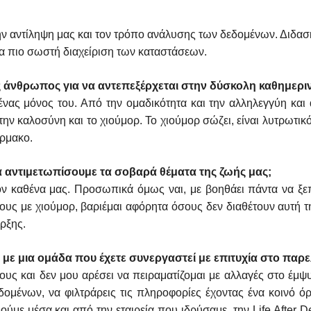
ν αντίληψη μας και τον τρόπο ανάλυσης των δεδομένων. Διδασκ
α πιο σωστή διαχείριση των καταστάσεων.
ς άνθρωπος για να αντεπεξέρχεται στην δύσκολη καθημερι
ανένας μόνος του. Από την ομαδικότητα και την αλληλεγγύη κ
την καλοσύνη και το χιούμορ. Το χιούμορ σώζει, είναι λυτρωτικ
άρμακο.
να αντιμετωπίσουμε τα σοβαρά θέματα της ζωής μας;
 τον καθένα μας. Προσωπικά όμως ναι, με βοηθάει πάντα να 
ς με χιούμορ, βαριέμαι αφόρητα όσους δεν διαθέτουν αυτή τη
αρξης.
με μια ομάδα που έχετε συνεργαστεί με επιτυχία στο παρ
υς και δεν μου αρέσει να πειραματίζομαι με αλλαγές στο έμψυ
μένων, να φιλτράρεις τις πληροφορίες έχοντας ένα κοινό όρ
με μέσα και από την εταιρεία που ιδρύσαμε, την Life After 