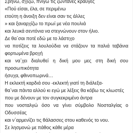
Σβήνω, σχίζω, πνίγω τις ζωντανές κραυγές
«Πού είσαι, έλα, σε περιμένω
ετούτη η άνοιξη δεν είναι σαν τις άλλες
» και ξαναρχίζω το πρωί με νέα πουλιά
και λευκά σεντόνια να στεγνώνουν στον ήλιο.
Δε θα΄σαι ποτέ εδώ με το λάστιχο
να ποτίζεις τα λουλούδια να στάζουν τα παλιά ταβάνια
φορτωμένα βροχή
και να΄χει διαλυθεί η δική μου μες στη δική σου
προσωπικότητα
ήσυχα, φθινοπωρινά…
Η εκλεκτή καρδιά σου -εκλεκτή γιατί τη διάλεξα-
θα΄ναι πάντα αλλού κι εγώ με λέξεις θα κόβω τις κλωστές
που με δένουν με τον συγκεκριμένο άντρα
που νοσταλγώ όσο να γίνει σύμβολο Νοσταλγίας ο
Οδυσσέας
και ν΄αρμενίζει τις θάλασσες στου καθενός το νου.
Σε λησμονώ με πάθος κάθε μέρα