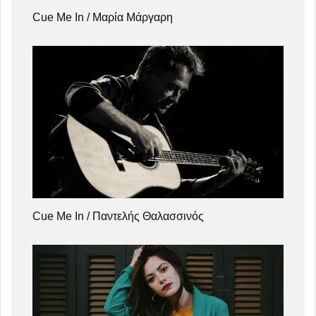
Cue Me In / Μαρία Μάργαρη
Cue Me In / Παντελής Θαλασσινός