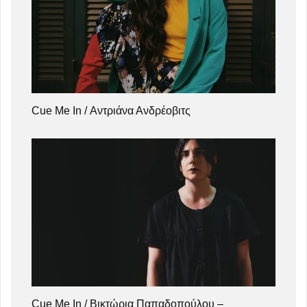
Cue Me In / Αντριάνα Ανδρέοβιτς
Cue Me In / Βικτώρια Παπαδοπούλου –