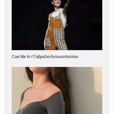
Cue Me In / Γαβριέλα Αντωνοπούλου