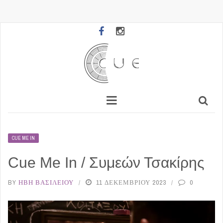
CUE ME IN
Cue Me In / Συμεών Τσακίρης
BY
ΉΒΗ ΒΑΣΙΛΕΊΟΥ
11 ΔΕΚΕΜΒΡΊΟΥ 2023
0