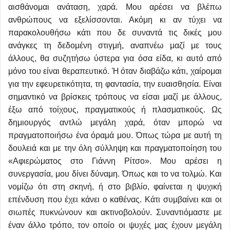
αισθάνομαι ανάταση, χαρά. Μου αρέσει να βλέπω
ανθρώπους να εξελίσσονται. Ακόμη κι αν τύχει να
παρακολουθήσω κάτι που δε συναντά τις δικές μου
ανάγκες τη δεδομένη στιγμή, αναπνέω μαζί με τους
άλλους, θα συζητήσω ύστερα για όσα είδα, κι αυτό από
μόνο του είναι θεραπευτικό. Ή όταν διαβάζω κάτι, χαίρομαι
για την εφευρετικότητα, τη φαντασία, την ευαισθησία. Είναι
σημαντικό να βρίσκεις τρόπους να είσαι μαζί με άλλους,
έξω από τοίχους, πραγματικούς ή πλασματικούς. Ως
δημιουργός αντλώ μεγάλη χαρά, όταν μπορώ να
πραγματοποιήσω ένα όραμά μου. Όπως τώρα με αυτή τη
δουλειά και με την όλη σύλληψη και πραγματοποίηση του
«Αφιερώματος στο Γιάννη Ρίτσο». Μου αρέσει η
συνεργασία, μου δίνει δύναμη. Όπως και το να τολμώ. Και
νομίζω ότι στη σκηνή, ή στο βιβλίο, φαίνεται η ψυχική
επένδυση που έχει κάνει ο καθένας. Κάτι συμβαίνει και οι
σιωπές πυκνώνουν και ακτινοβολούν. Συναντιόμαστε με
έναν άλλο τρόπο, τον οποίο οι ψυχές μας έχουν μεγάλη