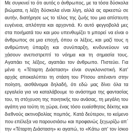
Με συγκινεί το ότι αυτός ο άνθρωπος, με τα τόσα δύσκολα
βιώματα, η λέξη δύσκολα είναι λίγη, αλλά ας αρκεστώ σε
αυτήν, διατήρησε ως το τέλος της ζωής του μια απίστευτη
ευγένεια, απλότητα και αρχοντιά. Κι αυτό φεγγοβολά μες
στα ποιήματά του και μου υπενθυμίζει τι μπορεί να είναι ο
άνθρωπος σε μια εποχή, όπου οι λέξεις, και μαζί τους η
ανθρώπινη ύπαρξη και συνύπαρξη, κινδυνεύουν να
χάσουν ανεπιστρεπτί το νόημα και τη σημασία τους.
Αγαπάει τις λέξεις, αγαπάει τον άνθρωπο. Πιστεύει. Για
μένα η «Τέταρτη Διάσταση» είναι συγκλονιστική. Κατ’
αρχάς αποκαλύπτει τη στάση του Ρίτσου απέναντι στην
ποίηση, αισθάνομαι δηλαδή, ότι εδώ μας δίνει όλα τα
εργαλεία για να καταλάβουμε το ανάστημα της φαντασίας
του, τη στόχευση της ποιητικής του ανάσας, τη μεγάλη του
αγάπη για τούτη τη χώρα, ένας τόσο ευαίσθητος δέκτης και
διεθνούς ακτινοβολίας πομπός. Κατά δεύτερον, το κείμενο
που επέλεξα να παρουσιάσω και προφανώς ξεχωρίζω απ΄
την «Τέταρτη Διάσταση» κι αγαπώ, το «Κάτω απ’ τον ίσκιο