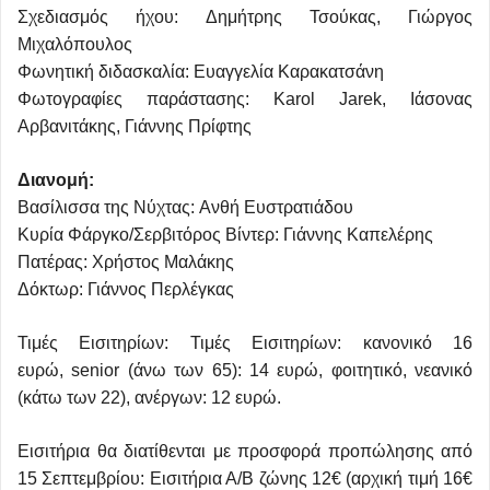
Σχεδιασμός ήχου: Δημήτρης Τσούκας, Γιώργος
Μιχαλόπουλος
Φωνητική διδασκαλία: Ευαγγελία Καρακατσάνη
Φωτογραφίες παράστασης: Karol Jarek, Ιάσονας
Αρβανιτάκης, Γιάννης Πρίφτης
Διανομή:
Βασίλισσα της Νύχτας: Ανθή Ευστρατιάδου
Κυρία Φάργκο/Σερβιτόρος Βίντερ: Γιάννης Καπελέρης
Πατέρας: Χρήστος Μαλάκης
Δόκτωρ: Γιάννος Περλέγκας
Τιμές Εισιτηρίων: Τιμές Εισιτηρίων: κανονικό 16
ευρώ, senior (άνω των 65): 14 ευρώ, φοιτητικό, νεανικό
(κάτω των 22), ανέργων: 12 ευρώ.
Εισιτήρια θα διατίθενται με προσφορά προπώλησης από
15 Σεπτεμβρίου: Εισιτήρια Α/Β ζώνης 12€ (αρχική τιμή 16€