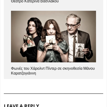
Θέατρο Κατερίνα Βασιλάκου
Φωνές του Χάρολντ Πίντερ σε σκηνοθεσία Μάνου
Καρατζογιάννη
LEAVE A REPLY