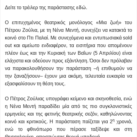
Δείτε το τρέιλερ της παράστασης
εδώ
.
Ο επιτυχημένος θεατρικός μονόλογος «Μια ζωή» του
Πέτρου Ζούλια, με τη Νένα Μεντή, συνεχίζει να κατακτά το
κοινό στο Πτι Παλαί. Με συνεχόμενα και εντυπωσιακά sold
out και αμείωτο ενδιαφέρον, τα εισιτήρια που απομένουν
πλέον έως και την Κυριακή των Βαΐων (5 Απριλίου) είναι
ελάχιστα και οδεύουν προς εξάντληση. Όσοι δεν πρόλαβαν
να παρακολουθήσουν την παράσταση –ή επιθυμούν να
την ξαναζήσουν– έχουν μια ακόμη, τελευταία ευκαιρία να
εξασφαλίσουν τη θέση τους.
Ο Πέτρος Ζούλιας υπογράφει κείμενο και σκηνοθεσία, ενώ
η Νένα Μεντή παραδίδει μία από τις πιο συγκλονιστικές
ερμηνείες και της φετινής θεατρικής σεζόν, καθηλώνοντας
η
κοινό και κριτικούς. Η παράσταση παίζεται για 2
χρονιά,
ενώ το φθινόπωρο που πέρασε ταξίδεψε και στη
Θεσσαλονίκη, αποσπώντας θερμή υποδοχή.