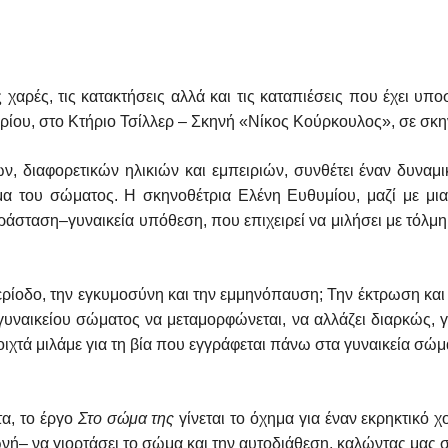
χαρές, τις κατακτήσεις αλλά και τις καταπιέσεις που έχει υπο
βρίου, στο Κτήριο Τσίλλερ – Σκηνή «Νίκος Κούρκουλος», σε σκ
 διαφορετικών ηλικιών και εμπειριών, συνθέτει έναν δυναμικ
 του σώματος. Η σκηνοθέτρια Ελένη Ευθυμίου, μαζί με μια 
ράσταση–γυναικεία υπόθεση, που επιχειρεί να μιλήσει με τόλμη,
ρίοδο, την εγκυμοσύνη και την εμμηνόπαυση; Την έκτρωση και 
 γυναικείου σώματος να μεταμορφώνεται, να αλλάζει διαρκώς, γι
οιχτά μιλάμε για τη βία που εγγράφεται πάνω στα γυναικεία σώμ
α, το έργο
Στο σώμα της
γίνεται το όχημα για έναν εκρηκτικό χ
νή– να γιορτάσει το σώμα και την αυτοδιάθεση, καλώντας μας σε