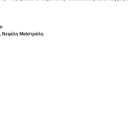
υ
υ, Νεφέλη Μαϊστράλη