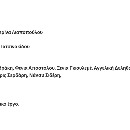
τερίνα Λιαποπούλου
Πατσινακίδου
ράκη, Φένια Αποστόλου, Ξένια Γκιουλεμέ, Αγγελική Δεληθ
ις Σερδάρη, Νάνσυ Σιδέρη,
ικό έργο
.