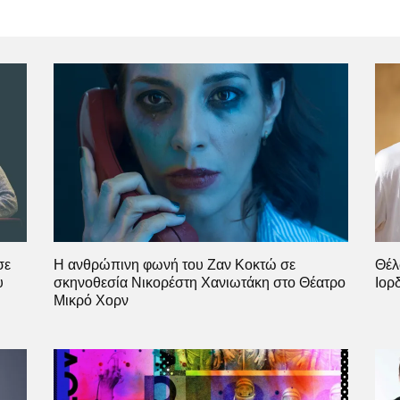
σε
Η ανθρώπινη φωνή του Ζαν Κοκτώ σε
Θέλ
υ
σκηνοθεσία Νικορέστη Χανιωτάκη στο Θέατρο
Ιορ
Μικρό Χορν