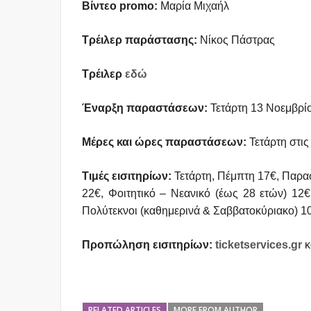
Βίντεο
promo
:
Μαρία Μιχαήλ
Τρέιλερ παράστασης:
Νίκος Πάστρας
Τρέιλερ
εδώ
Έναρξη παραστάσεων:
Τετάρτη 13 Νοεμβρί
Μέρες και ώρες παραστάσεων:
Τετάρτη στις
Τιμές εισιτηρίων:
Τετάρτη, Πέμπτη 17€, Παρα
22€, Φοιτητικό – Νεανικό (έως 28 ετών) 12
Πολύτεκνοι (καθημερινά & Σαββατοκύριακο) 1
Προπώληση εισιτηρίων:
ticketservices.gr
κ
RELATED ARTICLES
MORE FROM AUTHOR