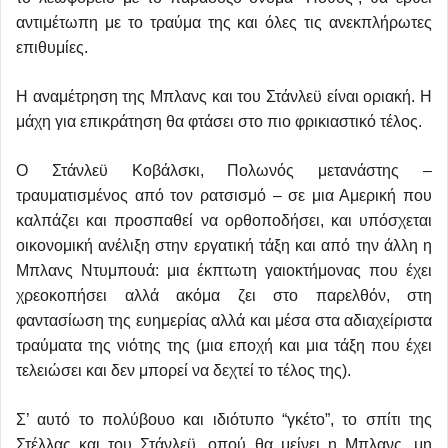
αντιμέτωπη με το τραύμα της και όλες τις ανεκπλήρωτες
επιθυμίες.
Η αναμέτρηση της Μπλανς και του Στάνλεϋ είναι οριακή. Η
μάχη για επικράτηση θα φτάσει στο πιο φρικιαστικό τέλος.
Ο Στάνλεϋ Κοβάλσκι, Πολωνός μετανάστης –
τραυματισμένος από τον ρατσισμό – σε μια Αμερική που
καλπάζει και προσπαθεί να ορθοποδήσει, και υπόσχεται
οικονομική ανέλιξη στην εργατική τάξη και από την άλλη η
Μπλανς Ντυμπουά: μια έκπτωτη γαιοκτήμονας που έχει
χρεοκοπήσει αλλά ακόμα ζει στο παρελθόν, στη
φαντασίωση της ευημερίας αλλά και μέσα στα αδιαχείριστα
τραύματα της νιότης της (μια εποχή και μια τάξη που έχει
τελειώσει και δεν μπορεί να δεχτεί το τέλος της).
Σ’ αυτό το πολύβουο και ιδιότυπο “γκέτο”, το σπίτι της
Στέλλας και του Στάνλεϋ, οπού θα μείνει η Μπλανς, μη