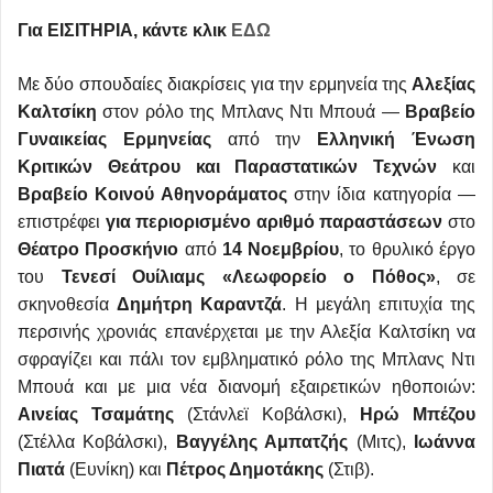
Για ΕΙΣΙΤΗΡΙΑ, κάντε κλικ
ΕΔΩ
Με δύο σπουδαίες διακρίσεις για την ερμηνεία της
Αλεξίας
Καλτσίκη
στον ρόλο της Μπλανς Ντι Μπουά —
Βραβείο
Γυναικείας Ερμηνείας
από την
Ελληνική Ένωση
Κριτικών Θεάτρου και Παραστατικών Τεχνών
και
Βραβείο Κοινού Αθηνοράματος
στην ίδια κατηγορία —
επιστρέφει
για περιορισμένο αριθμό παραστάσεων
στο
Θέατρο Προσκήνιο
από
14 Νοεμβρίου
, το θρυλικό έργο
του
Τενεσί Ουίλιαμς «Λεωφορείο ο Πόθος»
, σε
σκηνοθεσία
Δημήτρη Καραντζά
. Η μεγάλη επιτυχία της
περσινής χρονιάς επανέρχεται με την Αλεξία Καλτσίκη να
σφραγίζει και πάλι τον εμβληματικό ρόλο της Μπλανς Ντι
Μπουά και με μια νέα διανομή εξαιρετικών ηθοποιών:
Αινείας Τσαμάτης
(Στάνλεϊ Κοβάλσκι),
Ηρώ Μπέζου
(Στέλλα Κοβάλσκι),
Βαγγέλης Αμπατζής
(Μιτς),
Ιωάννα
Πιατά
(Ευνίκη) και
Πέτρος Δημοτάκης
(Στιβ).