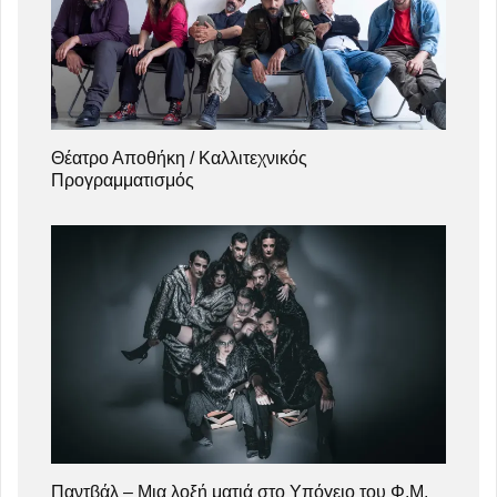
Θέατρο Αποθήκη / Καλλιτεχνικός
Προγραμματισμός
Παντβάλ – Μια λοξή ματιά στο Υπόγειο του Φ.Μ.