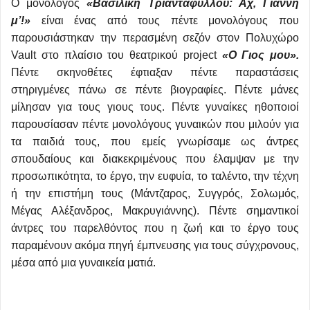
Ο μονόλογος
«Βασιλική Τριανταφύλλου: Αχ, Γιάννη
μ’!»
είναι ένας από τους πέντε μονολόγους που
παρουσιάστηκαν την περασμένη σεζόν στον Πολυχώρο
Vault στο πλαίσιο του θεατρικού project
«Ο Γιος μου».
Πέντε σκηνοθέτες έφτιαξαν πέντε παραστάσεις
στηριγμένες πάνω σε πέντε βιογραφίες. Πέντε μάνες
μίλησαν για τους γιους τους. Πέντε γυναίκες ηθοποιοί
παρουσίασαν πέντε μονολόγους γυναικών που μιλούν για
τα παιδιά τους, που εμείς γνωρίσαμε ως άντρες
σπουδαίους και διακεκριμένους που έλαμψαν με την
προσωπικότητα, το έργο, την ευφυία, το ταλέντο, την τέχνη
ή την επιστήμη τους (Μάντζαρος, Συγγρός, Σολωμός,
Μέγας Αλέξανδρος, Μακρυγιάννης). Πέντε σημαντικοί
άντρες του παρελθόντος που η ζωή και το έργο τους
παραμένουν ακόμα πηγή έμπνευσης για τους σύγχρονους,
μέσα από μια γυναικεία ματιά.