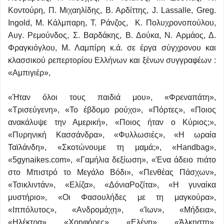
Κοντούρη, Π. Μιχαηλίδης, Β. Αρδίττης, J. Lassalle, Greg.
Ingold, Μ. Κάλμπαρη, Τ. Ράνζος, Κ. Πολυχρονοπούλου,
Αυγ. Ρεμούνδος, Σ. Βαρδάκης, Β. Δούκα, Ν. Αρμάος, Δ.
Φραγκιόγλου, Μ. Λαμπίρη κ.ά. σε έργα σύγχρονου και
κλασσικού ρεπερτορίου Ελλήνων και ξένων συγγραφέων :
«Αμπιγιέρ»,
«Ήταν όλοι τους παιδιά μου», «Φρεναπάτη»,
«Τρισεύγενη», «Το έβδομο ρούχο», «Πόρτες», «Ποιος
ανακάλυψε την Αμερική», «Ποιος ήταν ο Κύριος;»,
«Πυρηνική Κασσάνδρα», «Φυλλωσιές», «Η ωραία
Ταϊλάνδη», «Σκοτώνουμε τη μαμά;», «Handbag»,
«5gynaikes.com», «Γαμήλια δεξίωση», «Ένα άδειο πιάτο
στο Μπιστρό το Μεγάλο Βόδι», «Πενθέας Πάσχων»,
«Τσικλιντάν», «Ελίζα», «ΔόνιαΡοζίτα», «Η γυναίκα
μυστήριο», «Οι Φασουλήδες με τη μαγκούρα»,
«Ιππόλυτος», «Ανδρομάχη», «Ίων», «Μήδεια»,
«Ηλέκτρα», «Χοηφόρες», «Ελένη», «Άλκηστη»,