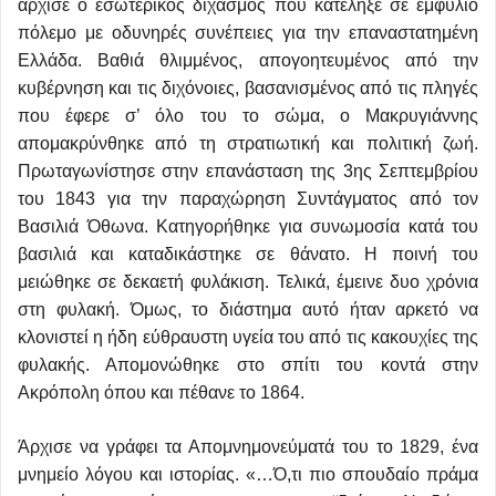
άρχισε ο εσωτερικός διχασμός που κατέληξε σε εμφύλιο
πόλεμο με οδυνηρές συνέπειες για την επαναστατημένη
Ελλάδα. Βαθιά θλιμμένος, απογοητευμένος από την
κυβέρνηση και τις διχόνοιες, βασανισμένος από τις πληγές
που έφερε σ’ όλο του το σώμα, ο Μακρυγιάννης
απομακρύνθηκε από τη στρατιωτική και πολιτική ζωή.
Πρωταγωνίστησε στην επανάσταση της 3ης Σεπτεμβρίου
του 1843 για την παραχώρηση Συντάγματος από τον
Βασιλιά Όθωνα. Κατηγορήθηκε για συνωμοσία κατά του
βασιλιά και καταδικάστηκε σε θάνατο. Η ποινή του
μειώθηκε σε δεκαετή φυλάκιση. Τελικά, έμεινε δυο χρόνια
στη φυλακή. Όμως, το διάστημα αυτό ήταν αρκετό να
κλονιστεί η ήδη εύθραυστη υγεία του από τις κακουχίες της
φυλακής. Απομονώθηκε στο σπίτι του κοντά στην
Ακρόπολη όπου και πέθανε το 1864.
Άρχισε να γράφει τα Απομνημονεύματά του το 1829, ένα
μνημείο λόγου και ιστορίας. «…Ό,τι πιο σπουδαίο πράμα