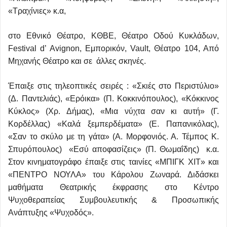
«Τραχίνιες» κ.α,
στο Εθνικό Θέατρο, ΚΘΒΕ, Θέατρο Οδού Κυκλάδων,
Festival d’ Avignon, Εμπορικόν, Vault, Θέατρο 104, Από
Μηχανής Θέατρο και σε άλλες σκηνές.
Έπαιξε στις τηλεοπτικές σειρές : «Σκιές στο Περιστύλιο»
(Δ. Παντελιάς), «Ερόικα» (Π. Κοκκινόπουλος), «Κόκκινος
Κύκλος» (Χρ. Δήμας), «Μια νύχτα σαν κι αυτή» (Γ.
Κορδέλλας) «Καλά ξεμπερδέματα» (Ε. Παπανικόλας),
«Σαν το σκύλο με τη γάτα» (Α. Μορφονιός. Α. Τέμπος Κ.
Σπυρόπουλος) «Εσύ αποφασίζεις» (Π. Θωμαΐδης) κ.α.
Στον κινηματογράφο έπαιξε στις ταινίες «ΜΠΙΓΚ ΧΙΤ» και
«ΠΕΝΤΡΟ ΝΟΥΛΑ» του Κάρολου Ζωναρά. Διδάσκει
μαθήματα Θεατρικής έκφρασης στο Κέντρο
Ψυχοθεραπείας Συμβουλευτικής & Προσωπικής
Ανάπτυξης «Ψυχοδός».