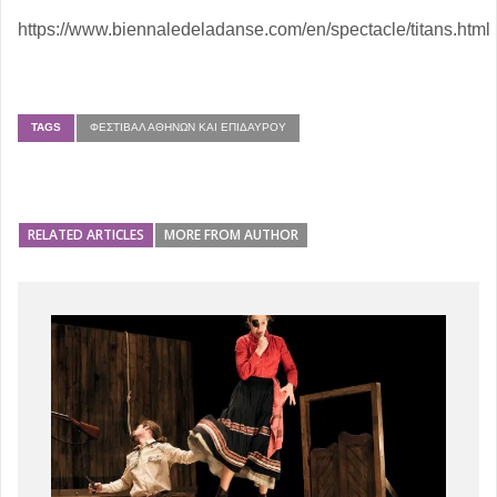
https://www.biennaledeladanse.com/en/spectacle/titans.html
TAGS
ΦΕΣΤΙΒΆΛ ΑΘΗΝΏΝ ΚΑΙ ΕΠΙΔΑΎΡΟΥ
RELATED ARTICLES
MORE FROM AUTHOR