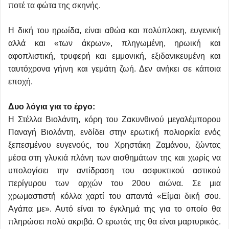
ποτέ τα φώτα της σκηνής.
Η δική του ηρωίδα, είναι αθώα και πολύπλοκη, ευγενική
αλλά και «των άκρων», πληγωμένη, ηρωική και
αφοπλιστική, τρυφερή και εμμονική, εξιδανικευμένη και
ταυτόχρονα γήινη και γεμάτη ζωή. Δεν ανήκει σε κάποια
εποχή.
Δυο λόγια για το έργο:
Η Στέλλα Βιολάντη, κόρη του Ζακυνθινού μεγαλέμπορου
Παναγή Βιολάντη, ενδίδει στην ερωτική πολιορκία ενός
ξεπεσμένου ευγενούς, του Χρηστάκη Ζαμάνου, ζώντας
μέσα στη γλυκιά πλάνη των αισθημάτων της και χωρίς να
υπολογίσει την αντίδραση του ασφυκτικού αστικού
περίγυρου των αρχών του 20ου αιώνα. Σε μια
χρωμαστιστή κόλλα χαρτί του απαντά «Είμαι δική σου.
Αγάπα με». Αυτό είναι το έγκλημά της για το οποίο θα
πληρώσει πολύ ακριβά. Ο ερωτάς της θα είναι μαρτυρικός.