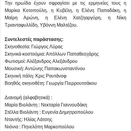
Την ηρωίδα έχουν σφραγίσει με τις ερμηνείες τους η
Μαρίκα Κοτοπούλη, η Κυβέλη, η Ελένη Παπαδάκη, η
Μαίρη Αρώνη, η Ελένη Χατζηαργύρη, η Νίκη
Τριανταφυλλίδη, Υβόννη Μαλτέζου.
Συντελεστές παράστασης:
Σκηνοθεσία: Γιώργος Λύρας
Σκηνικά-κοστούμια: Απόλλων Παπαθεοχάρης
Φωτισμοί: Αλέξανδρος Αλεξάνδρου
Μουσική: Αντώνης Παπακωνσταντίνου
Σκηνική πάλη: Κρις Ραντάνοφ
Βοηθός σκηνοθέτη: Γεωργία Πιερρουτσάκου
Διανομή (αλφαβητικά) :
Μαρία Βιολάντη : Νεκταρία Γιαννουδάκη
Στέλλα Βιολάντη : Ευγενία Δημητροπούλου
Νταντής: Ηλίας Λάτσης
Νιόνια : Πηνελόπη Μαρκοπούλου