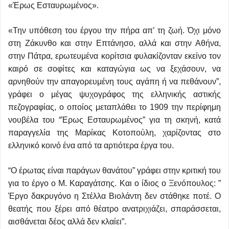
«Έρως Εσταυρωμένος».
«Την υπόθεση του έργου την πήρα απ’ τη ζωή. Όχι μόνο
στη Ζάκυνθο και στην Επτάνησο, αλλά και στην Αθήνα,
στην Πάτρα, ερωτευμένα κορίτσια φυλακίζονταν εκείνο τον
καιρό σε σοφίτες και καταγώγια ως να ξεχάσουν, να
αρνηθούν την απαγορευμένη τους αγάπη ή να πεθάνουν”,
γράφει ο μέγας ψυχογράφος της ελληνικής αστικής
πεζογραφίας, ο οποίος μεταπλάθει το 1909 την περίφημη
νουβέλα του “Έρως Εσταυρωμένος” για τη σκηνή, κατά
παραγγελία της Μαρίκας Κοτοπούλη, χαρίζοντας στο
ελληνικό κοινό ένα από τα αρτιότερα έργα του.
“Ο έρωτας είναι παράγων θανάτου” γράφει στην κριτική του
για το έργο ο Μ. Καραγάτσης. Και ο ίδιος ο Ξενόπουλος: ”
Έργο δακρυγόνο η Στέλλα Βιολάντη δεν στάθηκε ποτέ. Ο
θεατής που ξέρει από θέατρο ανατριχιάζει, σπαράσσεται,
αισθάνεται δέος αλλά δεν κλαίει”.