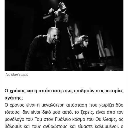
No Man’s land
Ο χρόνος και η απόσταση πως επιδρούν στις ιστορίες
αγάπης;
Ο χρόνος είναι η μεγαλύτερη απόσταση που χωρίζει δύο
τόπους, δεν είναι δικό μου αυτό, το ξέρεις, είναι από τον
μονόλογο του Τομ στον Γυάλινο κόσμο του Ουιλλιαμς, ας
βάλουμε και τους ανθρώπους και είμαστε καλυμμένοι, ο