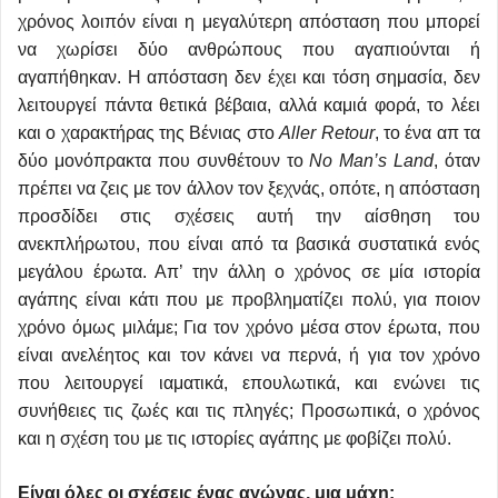
χρόνος λοιπόν είναι η μεγαλύτερη απόσταση που μπορεί
να χωρίσει δύο ανθρώπους που αγαπιούνται ή
αγαπήθηκαν. Η απόσταση δεν έχει και τόση σημασία, δεν
λειτουργεί πάντα θετικά βέβαια, αλλά καμιά φορά, το λέει
και ο χαρακτήρας της Βένιας στο
Aller Retour
, το ένα απ τα
δύο μονόπρακτα που συνθέτουν το
No Man’s Land
, όταν
πρέπει να ζεις με τον άλλον τον ξεχνάς, οπότε, η απόσταση
προσδίδει στις σχέσεις αυτή την αίσθηση του
ανεκπλήρωτου, που είναι από τα βασικά συστατικά ενός
μεγάλου έρωτα. Απ’ την άλλη ο χρόνος σε μία ιστορία
αγάπης είναι κάτι που με προβληματίζει πολύ, για ποιον
χρόνο όμως μιλάμε; Για τον χρόνο μέσα στον έρωτα, που
είναι ανελέητος και τον κάνει να περνά, ή για τον χρόνο
που λειτουργεί ιαματικά, επουλωτικά, και ενώνει τις
συνήθειες τις ζωές και τις πληγές; Προσωπικά, ο χρόνος
και η σχέση του με τις ιστορίες αγάπης με φοβίζει πολύ.
Είναι όλες οι σχέσεις ένας αγώνας, μια μάχη;