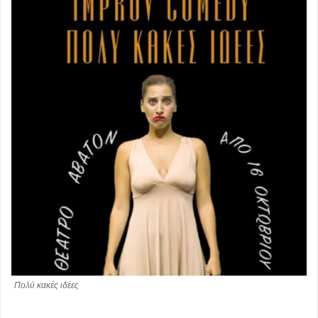
Πολύ κακές ιδέες