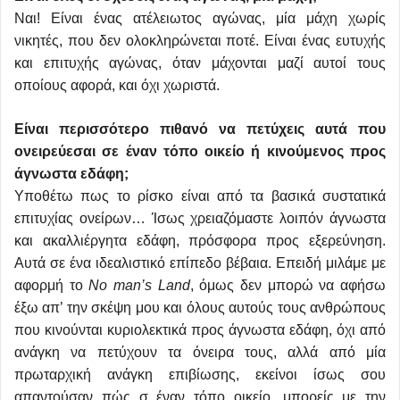
Ναι! Είναι ένας ατέλειωτος αγώνας, μία μάχη χωρίς
νικητές, που δεν ολοκληρώνεται ποτέ. Είναι ένας ευτυχής
και επιτυχής αγώνας, όταν μάχονται μαζί αυτοί τους
οποίους αφορά, και όχι χωριστά.
Είναι περισσότερο πιθανό να πετύχεις αυτά που
ονειρεύεσαι σε έναν τόπο οικείο ή κινούμενος προς
άγνωστα εδάφη;
Υποθέτω πως το ρίσκο είναι από τα βασικά συστατικά
επιτυχίας ονείρων… Ίσως χρειαζόμαστε λοιπόν άγνωστα
και ακαλλιέργητα εδάφη, πρόσφορα προς εξερεύνηση.
Αυτά σε ένα ιδεαλιστικό επίπεδο βέβαια. Επειδή μιλάμε με
αφορμή το
No man’s Land
, όμως δεν μπορώ να αφήσω
έξω απ’ την σκέψη μου και όλους αυτούς τους ανθρώπους
που κινούνται κυριολεκτικά προς άγνωστα εδάφη, όχι από
ανάγκη να πετύχουν τα όνειρα τους, αλλά από μία
πρωταρχική ανάγκη επιβίωσης, εκείνοι ίσως σου
απαντούσαν πώς σ έναν τόπο οικείο, μπορείς με την