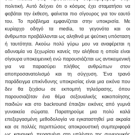
πολιτική. Αυτό δείχνει ότι ο κόσμος έχει σταματήσει να
φοβάται την έκθεση, φαίνεται πιο σίγουρος για τον εαυτό
του. Το πρόβλημα εμφανίζεται στην υποκρισία. Με
κυρίαρχο οδηγό τα media, τα γεγονότα και οι
άνθρωποι προβάλλονται ως αληθινά με ψεύτικη υπόσταση
ή ταυτότητα. Ακούω πολύ γύρω μου να αναφέρεται η
αδυναμία να ξεχωρίσει κανείς την αλήθεια η οποία είναι
σίγουρα υποκειμενική ενώ παρουσιάζεται ως αντικειμενική
για να παρασύρει πλήθος ανθρώπων στον
αποπροσανατολισμό και τη σύγχυση. Ένα τρανό
παράδειγμα επικίνδυνης υποκρισίας είναι μια εικόνα που
δεν θα ξεχάσω σε εκπομπή τηλεόρασης, όπου
παρουσιαζόταν ένα θέμα σεξουαλικής κακοποίησης
παιδιών και στο backround έπαιζαν εικόνες από γυμνά
γυναικεία σώματα. Παρατηρούμε μια πολύ καλά
επεξεργασμένη μεθοδολογία να εγκαταστηθεί μια ακραία
και σε πολλές περιπτώσεις αποκρουστική συμπεριφορά
ως κανονική, περασμένη στο μπλέντερ της συνειρμικής