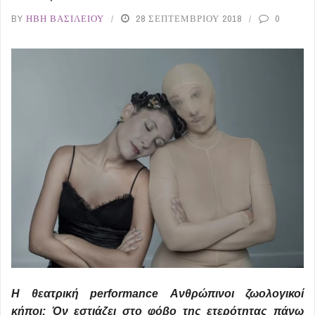
BY
ΉΒΗ ΒΑΣΙΛΕΊΟΥ
28 ΣΕΠΤΕΜΒΡΊΟΥ 2018
0
Η θεατρική performance Ανθρώπινοι ζωολογικοί
κήποι: Όν εστιάζει στο φόβο της ετερότητας πάνω